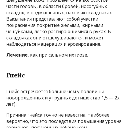
шелушение кожи проявляется на волосистой
части головы, в области бровей, носогубных
складок, в подмышечных, паховых складочках.
Высыпания представляют собой участки
покраснения покрытые желыми, жирными
чешуйками, легко растирающимися в руках. В
складочках они отшелушиваются, и может
наблюдаться мацерация и эрозирование.
Лечение
, как при сальном ихтиозе.
Гнейс
Гнейс встречается больше чем у половины
новорождённых и у грудных детишек (до 1,5 — 2х
лет) .
Причина гнейса точно не известна. Наиболее
вероятно, что это последствия повышения уровня
гормонов, полученных ребеночком