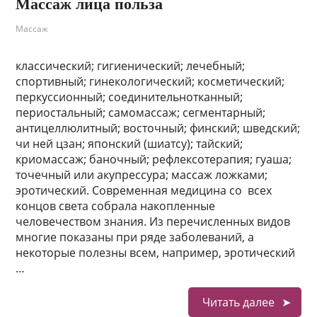
Массаж лица польза
Массаж
классический; гигиенический; лечебный;
спортивный; гинекологический; косметический;
перкуссионный; соединительнотканный;
периостальный; самомассаж; сегментарный;
антицеллюлитный; восточный; финский; шведский;
чи ней цзан; японский (шиатсу); тайский;
криомассаж; баночный; рефлексотерапия; гуаша;
точечный или акупрессура; массаж ложками;
эротический. Современная медицина со всех
концов света собрала накопленные
человечеством знания. Из перечисленных видов
многие показаны при ряде заболеваний, а
некоторые полезны всем, например, эротический
…
Читать далее