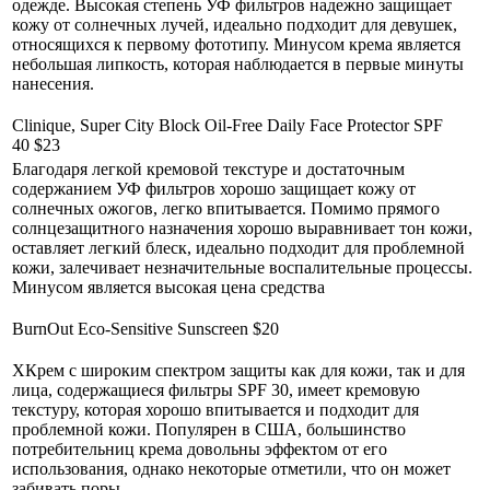
одежде. Высокая степень УФ фильтров надежно защищает
кожу от солнечных лучей, идеально подходит для девушек,
относящихся к первому фототипу. Минусом крема является
небольшая липкость, которая наблюдается в первые минуты
нанесения.
Clinique, Super City Block Oil-Free Daily Face Protector SPF
40 $23
Благодаря легкой кремовой текстуре и достаточным
содержанием УФ фильтров хорошо защищает кожу от
солнечных ожогов, легко впитывается. Помимо прямого
солнцезащитного назначения хорошо выравнивает тон кожи,
оставляет легкий блеск, идеально подходит для проблемной
кожи, залечивает незначительные воспалительные процессы.
Минусом является высокая цена средства
BurnOut Eco-Sensitive Sunscreen $20
ХКрем с широким спектром защиты как для кожи, так и для
лица, содержащиеся фильтры SPF 30, имеет кремовую
текстуру, которая хорошо впитывается и подходит для
проблемной кожи. Популярен в США, большинство
потребительниц крема довольны эффектом от его
использования, однако некоторые отметили, что он может
забивать поры.