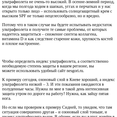
ультрафиолета не очень-то высокий. В осенне-зимний период,
когда мы полгода ходим в шапках, уггах и перчатках и у нас
открыто только лицо – использовать солнцезащитный крем с
высоким SPF не только нецелесообразно, но и вредно.
Потому что в таком случае вы будете испытывать недостаток
ультрафиолета и получите те самые проблемы, от которых
надеетесь защититься – снижение синтеза коллагена,
витамина D и как следствие старение кожи, хрупкость костей
и плохое настроение.
Чтобы определить индекс ультрафиолета, а соответственно
необходимую степень защиты в вашем регионе, вы
можете использовать удобный сайт nesgori.ru.
К примеру сегодня, озоновый слой в Киеве хороший, а индекс
ультрафиолета низкий – 3. И эти показания ожидаются в
полуденные часы. Нужна ли мне в такой день интенсивная
защита утром по дороге на работу? Нужна, как зайцу пятая
нога.
Но если мы проверим к примеру Сидней, то увидим, что там
ситуация совершенно другая – и озоновый слой тоньше, и
индекс ультрафиолета выше. В общем, если вы вдруг живёте в