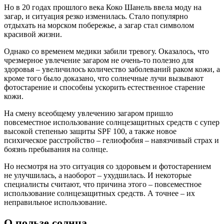
Но в 20 годах прошлого века Коко Шанель ввела моду на
загар, и ситуация резко изменилась. Стало популярно
отдыхать на морском побережье, а загар стал символом
красивой жизни.
Однако со временем медики забили тревогу. Оказалось, что
чрезмерное увлечение загаром не очень-то полезно для
здоровья – увеличилось количество заболеваний раком кожи, а
кроме того было доказано, что солнечные лучи вызывают
фотостарение и способны ускорить естественное старение
кожи.
На смену всеобщему увлечению загаром пришло
повсеместное использование солнцезащитных средств с супер
высокой степенью защиты SPF 100, а также новое
психическое расстройство – гелиофобия – навязчивый страх и
боязнь пребывания на солнце.
Но несмотря на это ситуация со здоровьем и фотостарением
не улучшилась, а наоборот – ухудшилась. И некоторые
специалисты считают, что причина этого – повсеместное
использование солнцезащитных средств. А точнее – их
неправильное использование.
О пользе солнца