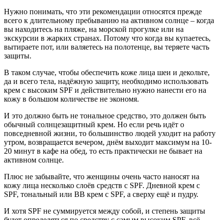
Нужно понимать, что эти рекомендации относятся прежде
всего к длительному пребыванию на активном солнце – когда
вы находитесь на пляже, на морской прогулке или на
экскурсии в жарких странах. Потому что когда вы купаетесь,
вытираете пот, или валяетесь на полотенце, вы теряете часть
защиты.
В таком случае, чтобы обеспечить коже лица шеи и декольте,
да и всего тела, надёжную защиту, необходимо использовать
крем с высоким SPF и действительно нужно нанести его на
кожу в большом количестве не экономя.
И это должно быть не тональное средство, это должен быть
обычный солнцезащитный крем. Но если речь идёт о
повседневной жизни, то большинство людей уходит на работу
утром, возвращается вечером, днём выходит максимум на 10-
20 минут в кафе на обед, то есть практически не бывает на
активном солнце.
Плюс не забывайте, что женщины очень часто наносят на
кожу лица несколько слоёв средств с SPF. Дневной крем с
SPF, тональный или ВВ крем с SPF, а сверху ещё и пудру.
И хотя SPF не суммируется между собой, и степень защиты
будет определяться по средству с самым высоким SPF, всё