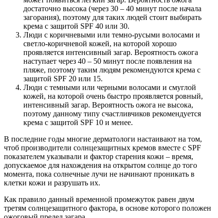
достаточно высока (через 30 – 40 минут после начала
загорания), поэтому для таких людей стоит выбирать
крема с защитой SPF 40 или 30.
Люди с коричневыми или темно-русыми волосами и
светло-коричневой кожей, на которой хорошо
проявляется интенсивный загар. Вероятность ожога
наступает через 40 – 50 минут после появления на
пляже, поэтому таким людям рекомендуются крема с
защитой SPF 20 или 15.
Люди с темными или черными волосами и смуглой
кожей, на которой очень быстро проявляется ровный,
интенсивный загар. Вероятность ожога не высока,
поэтому данному типу счастливчиков рекомендуется
крема с защитой SPF 10 и менее.
В последние годы многие дерматологи настаивают на том,
чтоб производители солнцезащитных кремов вместе с SPF
показателем указывали и фактор старения кожи – время,
допускаемое для нахождения на открытом солнце до того
момента, пока солнечные лучи не начинают проникать в
клетки кожи и разрушать их.
Как правило данный временной промежуток равен двум
третям солнцезащитного фактора, в основе которого положен
ожоговый предел загара.