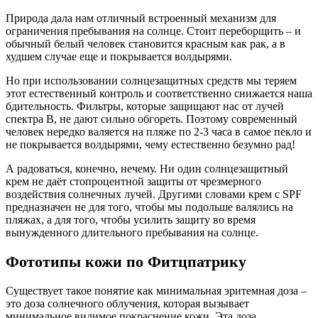
Природа дала нам отличный встроенный механизм для
ограничения пребывания на солнце. Стоит переборщить – и
обычный белый человек становится красным как рак, а в
худшем случае еще и покрывается волдырями.
Но при использовании солнцезащитных средств мы теряем
этот естественный контроль и соответственно снижается наша
бдительность. Фильтры, которые защищают нас от лучей
спектра В, не дают сильно обгореть. Поэтому современный
человек нередко валяется на пляже по 2-3 часа в самое пекло и
не покрывается волдырями, чему естественно безумно рад!
А радоваться, конечно, нечему. Ни один солнцезащитный
крем не даёт стопроцентной защиты от чрезмерного
воздействия солнечных лучей. Другими словами крем с SPF
предназначен не для того, чтобы мы подольше валялись на
пляжах, а для того, чтобы усилить защиту во время
вынужденного длительного пребывания на солнце.
Фототипы кожи по Фитцпатрику
Существует такое понятие как минимальная эритемная доза –
это доза солнечного облучения, которая вызывает
минимальное видимое покраснение кожи. Эта доза