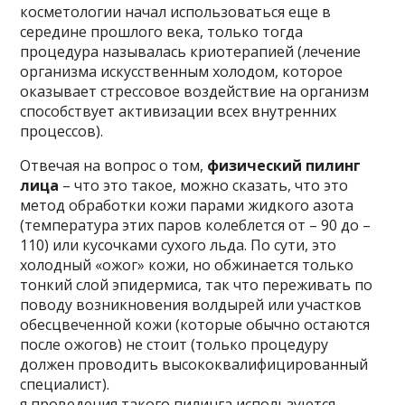
косметологии начал использоваться еще в
середине прошлого века, только тогда
процедура называлась криотерапией (лечение
организма искусственным холодом, которое
оказывает стрессовое воздействие на организм
способствует активизации всех внутренних
процессов).
Отвечая на вопрос о том,
физический пилинг
лица
– что это такое, можно сказать, что это
метод обработки кожи парами жидкого азота
(температура этих паров колеблется от – 90 до –
110) или кусочками сухого льда. По сути, это
холодный «ожог» кожи, но обжинается только
тонкий слой эпидермиса, так что переживать по
поводу возникновения волдырей или участков
обесцвеченной кожи (которые обычно остаются
после ожогов) не стоит (только процедуру
должен проводить высококвалифицированный
специалист).
я проведения такого пилинга используются